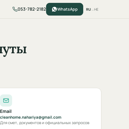
053-782-2182
WhatsApp
RU
HE
→
нуты
Email
cleanhome.nahariya@gmail.com
Для смет, документов и официальных запросов