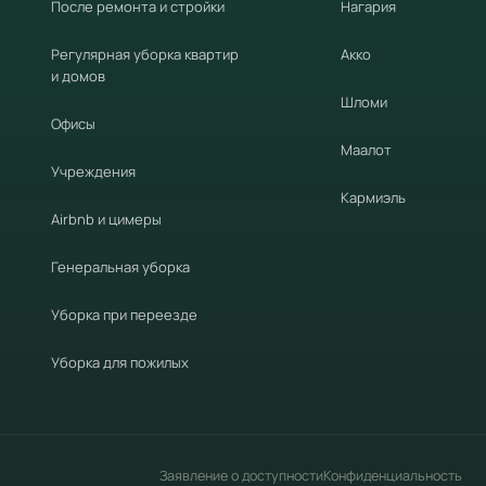
После ремонта и стройки
Нагария
Регулярная уборка квартир
Акко
и домов
Шломи
Офисы
Маалот
Учреждения
Кармиэль
Airbnb и цимеры
Генеральная уборка
Уборка при переезде
Уборка для пожилых
Заявление о доступности
Конфиденциальность