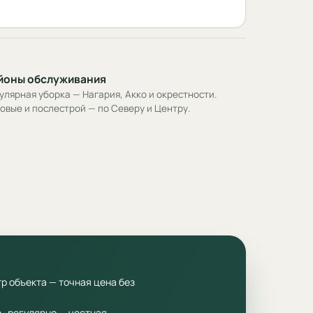
йоны обслуживания
улярная уборка — Нагария, Акко и окрестности.
овые и послестрой — по Северу и Центру.
р объекта — точная цена без
 · регулярно — честная