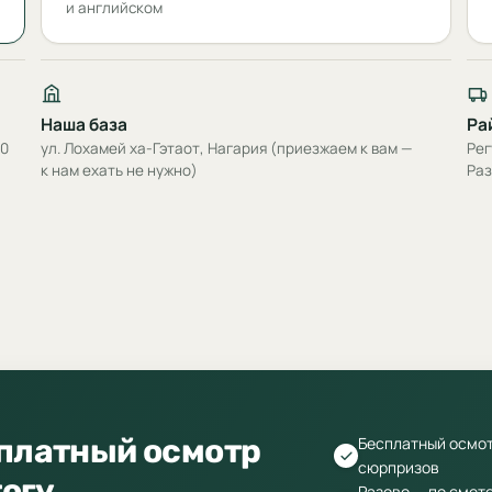
и английском
Наша база
Ра
00
ул. Лохамей ха-Гэтаот, Нагария (приезжаем к вам —
Рег
к нам ехать не нужно)
Раз
сплатный осмотр
Бесплатный осмот
сюрпризов
тогу
Разово — по смете