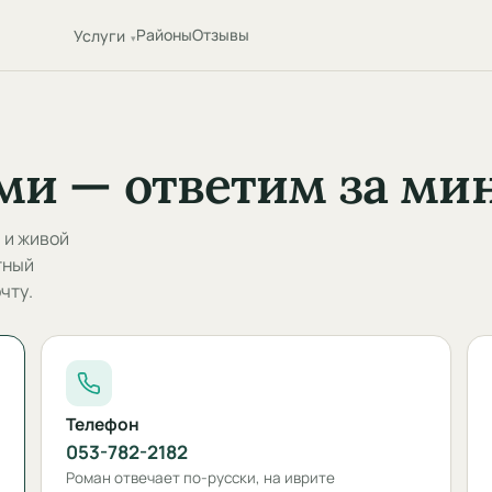
Районы
Отзывы
Услуги
ми — ответим за ми
 и живой
тный
чту.
Телефон
053-782-2182
Роман отвечает по-русски, на иврите