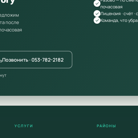
почасовая
Лицензия · счёт ·
редложим
Команда, что убр
та после
 почасовая
Позвонить · 053-782-2182
нут
УСЛУГИ
РАЙОНЫ