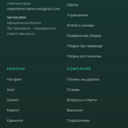
ответим утром
Офисы
cleanhome.nahariya@gmail.com
Учреждения
עוסק מורשה
официальный бизнес
Airbnb и цимеры
Застрахованы — гражданская
ответственность
Генеральная уборка
Уборка при переезде
Уборка для пожилых
РАЙОНЫ
КОМПАНИЯ
Нагария
Почему мы дороже
Акко
Отзывы
Шломи
Вопросы и ответы
Маалот
Вакансии
Кармиэль
Подрядчикам