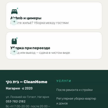
Airbnb и цимеры
Сдаёте жильё? Уборка между гостями
Уборка при переезде
Въезд или выезд — сдача в чистом виде
УСЛУГИ
בית נקי — CleanHome
Нагария · с 2020
После ремонта и стройки
ул. Лохамей ха-Гэтаот, Нагария
Регулярная уборка квартир
053-782-2182
и домов
Вс–пт 7:00–20:00 · после 20:00 —