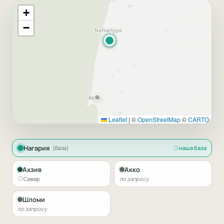
+
−
Leaflet
|
©
OpenStreetMap
©
CARTO
Нагария
(база)
наша база
Ахзив
Акко
Север
по запросу
Шломи
по запросу