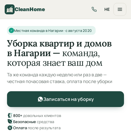
CleanHome
HE
Местная команда в Нагарии · с августа 2020
✓
Уборка квартир и домов
в Нагарии —
команда,
которая знает ваш дом
Та же команда каждую неделю или раз в две —
честная почасовая ставка, оплата после уборки
Записаться на уборку
800+
довольных клиентов
Безопасные
средства
Оплата
после результата