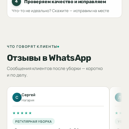
Проверяем качество и исправляем
4
Что-то не идеально? Скажите — исправим на месте
ЧТО ГОВОРЯТ КЛИЕНТЫ
Отзывы в WhatsApp
Сообщения клиентов после уборки — коротко
и по делу.
Сергей
Ли
С
Л
Нагария
Акк
★★★★★
★★★
РЕГУЛЯРНАЯ УБОРКА
УБОРК