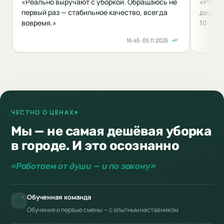
«Реально выручают с уборкой. Обращаюсь не
«Роман
первый раз — стабильное качество, всегда
два год
вовремя.»
10. Ид
16:45 · 05.11.2025
ЧЕСТНО О ЦЕНАХ
Мы — не самая дешёвая уборка
в городе. И это осознанно
«Работаем от души — и по закону»
Обученная команда
Обучение и первые смены — с опытным наставником